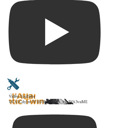
Vidéo YouTube
UCA5CdyJnv7F1J03R_D90iYA_s3nPfA3vaME