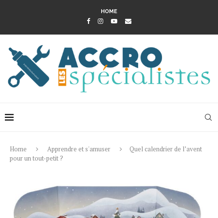
HOME
Home
Apprendre et s'amuser
Quel calendrier de l’avent
pour un tout-petit ?