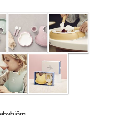
Babybjörn