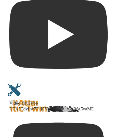
Vidéo YouTube
UCA5CdyJnv7F1J03R_D90iYA_s3nPfA3vaME