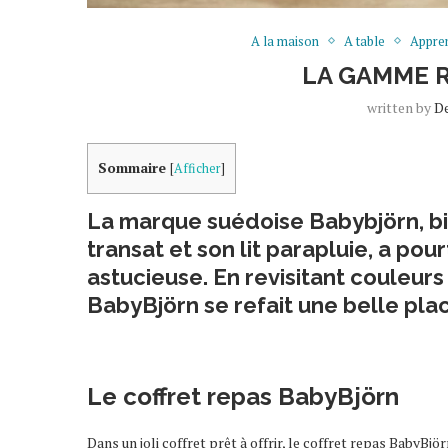
A la maison
A table
Appren
LA GAMME 
written by
D
Sommaire
[
Afficher
]
La marque suédoise Babybjörn, b
transat et son lit parapluie, a p
astucieuse. En revisitant couleur
BabyBjörn se refait une belle plac
Le coffret repas BabyBjörn
Dans un joli coffret prêt à offrir, le coffret repas BabyB